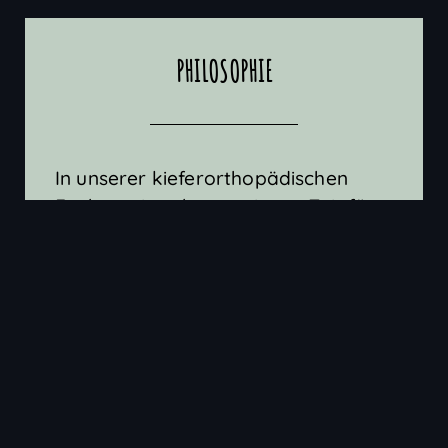
PHILOSOPHIE
In unserer kieferorthopädischen
Fachpraxis nehmen wir uns Zeit für
eine ausführliche Beratung. Wir
möchten Ihnen die für Sie oder Ihr
Kind notwendigen
Behandlungsschritte transparent
und verständlich darlegen. Für uns
sind medizinische Kriterien und
ästhetische Aspekte gleich wichtig:
Schöne und gesunde Zähne und eine